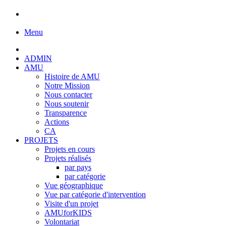
Menu
ADMIN
AMU
Histoire de AMU
Notre Mission
Nous contacter
Nous soutenir
Transparence
Actions
CA
PROJETS
Projets en cours
Projets réalisés
par pays
par catégorie
Vue géographique
Vue par catégorie d'intervention
Visite d'un projet
AMUforKIDS
Volontariat