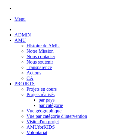
Menu
ADMIN
AMU
Histoire de AMU
Notre Mission
Nous contacter
Nous soutenir
Transparence
Actions
CA
PROJETS
Projets en cours
Projets réalisés
par pays
par catégorie
Vue géographique
Vue par catégorie d'intervention
Visite d'un projet
AMUforKIDS
Volontariat