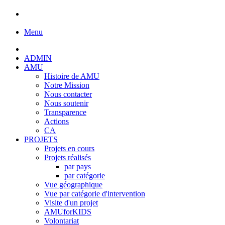
Menu
ADMIN
AMU
Histoire de AMU
Notre Mission
Nous contacter
Nous soutenir
Transparence
Actions
CA
PROJETS
Projets en cours
Projets réalisés
par pays
par catégorie
Vue géographique
Vue par catégorie d'intervention
Visite d'un projet
AMUforKIDS
Volontariat