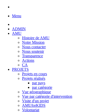
Menu
ADMIN
AMU
Histoire de AMU
Notre Mission
Nous contacter
Nous soutenir
Transparence
Actions
CA
PROJETS
Projets en cours
Projets réalisés
par pays
par catégorie
Vue géographique
Vue par catégorie d'intervention
Visite d'un projet
AMUforKIDS
Volontariat