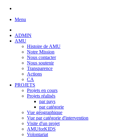
Menu
ADMIN
AMU
Histoire de AMU
Notre Mission
Nous contacter
Nous soutenir
Transparence
Actions
CA
PROJETS
Projets en cours
Projets réalisés
par pays
par catégorie
Vue géographique
Vue par catégorie d'intervention
Visite d'un projet
AMUforKIDS
Volontariat