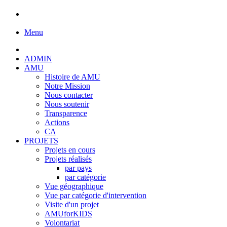
Menu
ADMIN
AMU
Histoire de AMU
Notre Mission
Nous contacter
Nous soutenir
Transparence
Actions
CA
PROJETS
Projets en cours
Projets réalisés
par pays
par catégorie
Vue géographique
Vue par catégorie d'intervention
Visite d'un projet
AMUforKIDS
Volontariat