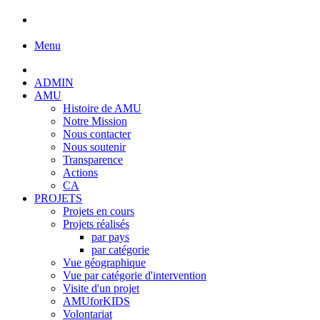
Menu
ADMIN
AMU
Histoire de AMU
Notre Mission
Nous contacter
Nous soutenir
Transparence
Actions
CA
PROJETS
Projets en cours
Projets réalisés
par pays
par catégorie
Vue géographique
Vue par catégorie d'intervention
Visite d'un projet
AMUforKIDS
Volontariat