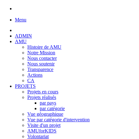
Menu
ADMIN
AMU
Histoire de AMU
Notre Mission
Nous contacter
Nous soutenir
Transparence
Actions
CA
PROJETS
Projets en cours
Projets réalisés
par pays
par catégorie
Vue géographique
Vue par catégorie d'intervention
Visite d'un projet
AMUforKIDS
Volontariat