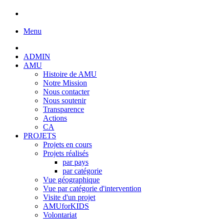
Menu
ADMIN
AMU
Histoire de AMU
Notre Mission
Nous contacter
Nous soutenir
Transparence
Actions
CA
PROJETS
Projets en cours
Projets réalisés
par pays
par catégorie
Vue géographique
Vue par catégorie d'intervention
Visite d'un projet
AMUforKIDS
Volontariat