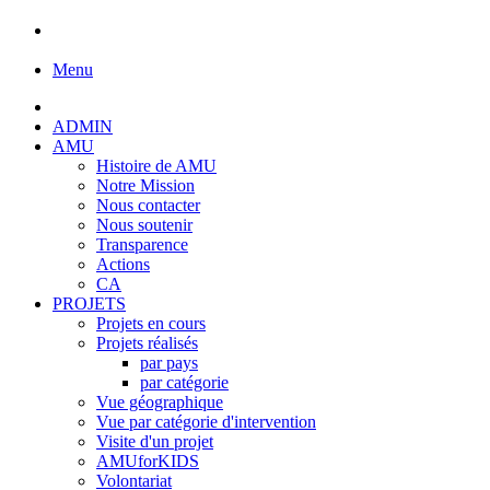
Menu
ADMIN
AMU
Histoire de AMU
Notre Mission
Nous contacter
Nous soutenir
Transparence
Actions
CA
PROJETS
Projets en cours
Projets réalisés
par pays
par catégorie
Vue géographique
Vue par catégorie d'intervention
Visite d'un projet
AMUforKIDS
Volontariat