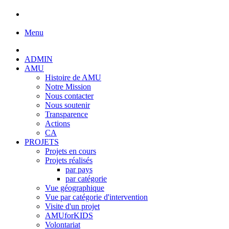
Menu
ADMIN
AMU
Histoire de AMU
Notre Mission
Nous contacter
Nous soutenir
Transparence
Actions
CA
PROJETS
Projets en cours
Projets réalisés
par pays
par catégorie
Vue géographique
Vue par catégorie d'intervention
Visite d'un projet
AMUforKIDS
Volontariat