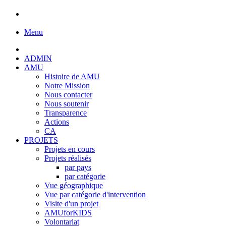
Menu
ADMIN
AMU
Histoire de AMU
Notre Mission
Nous contacter
Nous soutenir
Transparence
Actions
CA
PROJETS
Projets en cours
Projets réalisés
par pays
par catégorie
Vue géographique
Vue par catégorie d'intervention
Visite d'un projet
AMUforKIDS
Volontariat